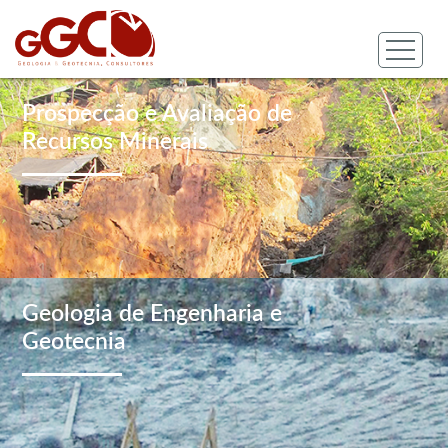
Prospecção e Avaliação de
Recursos Minerais
Geologia de Engenharia e
Geotecnia