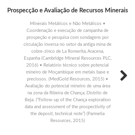
Prospecção e Avaliação de Recursos Minerais
Minerais Metálicos e Não Metálicos •
• Relatóri
Coordenação e execução de campanha de
de duas á
prospeção e pesquisa com sondagens por
zona de
circulação inversa no setor da antiga mina de
Portug
cobre-zinco de La Romerita, Aracena,
Marateca 
Espanha (Cambridge Mineral Resources PLC,
Pyrite Be
2016) • Relatório técnico sobre potencial
Resources,
mineiro de Moçambique em metais base e
negociaçõ
preciosos. (MedGold Resources, 2015) •
do país 
Avaliação do potencial mineiro de uma área
Assessori
Next
na zona da Ribeira de Chança, Distrito de
mineiro aur
Beja. (“Follow-up of the Chança exploration
Resource
data and assessment of the prospectivity of
mineraliz
the deposit, technical note”) (Parmelia
tipo oro
Resources, 2015)
Arronche