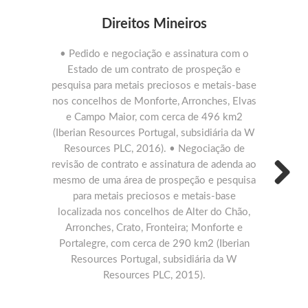
Direitos Mineiros
• Pedido e negociação e assinatura com o
• Apoio à 
Estado de um contrato de prospeção e
de explora
pesquisa para metais preciosos e metais-base
zona de Vi
nos concelhos de Monforte, Arronches, Elvas
Armamar
e Campo Maior, com cerca de 496 km2
Resour
(Iberian Resources Portugal, subsidiária da W
Resources 
Resources PLC, 2016). • Negociação de
recupera
revisão de contrato e assinatura de adenda ao
feldspat
mesmo de uma área de prospeção e pesquisa
Guarda:
para metais preciosos e metais-base
viabilidad
Next
localizada nos concelhos de Alter do Chão,
da lavra e
Arronches, Crato, Fronteira; Monforte e
da exploraç
Portalegre, com cerca de 290 km2 (Iberian
C
Resources Portugal, subsidiária da W
Resources PLC, 2015).