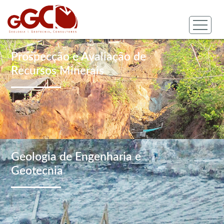
Prospecção e Avaliação de
Recursos Minerais
Geologia de Engenharia e
Geotecnia